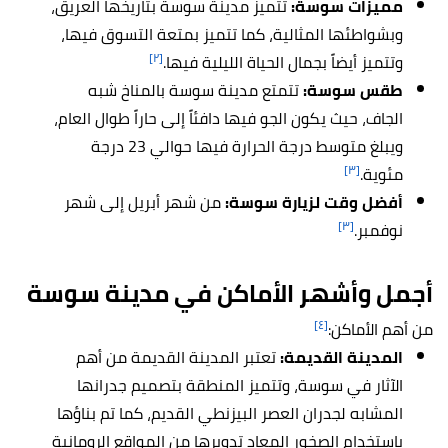
مميزات سوسة:
تتميز مدينة سوسة بتاريخها العريق،
وبشواطئها المثالية، كما تتميز بمتعة التسوق فيها،
[٢]
وتتميز أيضاً بجمال الحياة الليلية فيها.
طقس سوسة:
تتمتع مدينة سوسة بالمناخ شبه
الجاف، حيث يكون الجو فيها دافئاً إلى حاراً طوال العام،
ويبلغ متوسط درجة الحرارة فيها حوالي 23 درجة
[٣]
مئوية.
أفضل وقت لزيارة سوسة:
من شهر أبريل إلى شهر
[٣]
نوفمبر.
أجمل وأشهر الأماكن في مدينة سوسة
[٤]
من أهم الأماكن:
المدينة القديمة:
تعتبر المدينة القديمة من أهم
الآثار في سوسة، وتتميز المنطقة بتصميم جدرانها
المشابه لجدران العصر البيزنطي القديم، كما تم بناؤها
باستخدام الصخور المعاد تدويرها من المواقع الرومانية