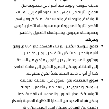
مدينة سوسة، ويوجد فيه أكبر ثاني مجموعة من
القطع الأثرية في تونس، حيث تعود آثاره إلى الفترات
البونيقية، والرومانية، والمسيحية المبكرة، ومن أهم
القطع الأثرية الموجودة فيه فسيفساء انتصار باخوس،
وفسيفساء ميدوس، وفسيفساء الفصول والأشهر،
وغيرهم.
جامع سوسة الكبير:
تم بناء المسجد عام 851 م، وهو
أشبه بالحصن، حيث كان يتألف من برجين دفاعيين،
ويحتوي المسجد على درج خارجي مؤدي من الساحة
إلى المئذنة، ويمكن للجميع الدخول إلى ساحة الجامع،
كما أن أبواب قاعة الصلاة عادةً تكون مفتوحة.
سوق المدينة:
يقع السوق في المدينة القديمة
بسوسة، ويحتوي على العديد من الأعمال الحرفية
التونسية كالفخار الملون، والمجوهرات الفضية، كما
يمكن شراء العديد من الهدايا التذكارية الجميلة بأسعار
رخيصة من السوق، ويمكن إيجاد العديد من ورش