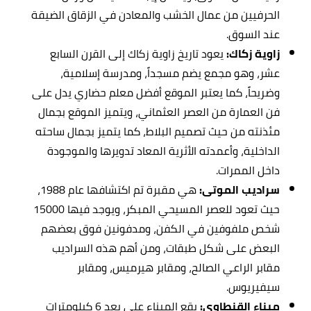
الحرفيين من عمال الخشب والمعادن في الزقاق الضيقة
عند السوق.
زاوية زكاك:
يعود تاريخ زاوية زكاك إلى القرن السابع
عشر، وهو مجمع يضم مسجداً، ومدرسة إسلامية،
وضريحاً، كما يعتبر الموقع أفضل معلم حضاري يدل على
فن العمارة من العصر العثماني، ويتميز الموقع بجمال
مئذنته من حيث تصميم البلاط، كما يتميز بجمال ساحته
الداخلية، وأعمدته الأثرية المعاد تدويرها والموجودة
داخل الممرات.
سراديب الموتى:
هي مقبرة تم اكتشافها عام 1988،
حيث تعود للعصر المسيحي المبكر، ويوجد فيها 15000
شخص ملفوفين في الكفن، ومدفونين فوق بعضهم
البعض على شكل طبقات، ومن أهم هذه السراديب
مقابر الراعي الصالح، ومقابر هيرميس، ومقابر
سيفيريوس.
ميناء القنطاوي:
يقع الميناء على بعد 6 كيلومترات