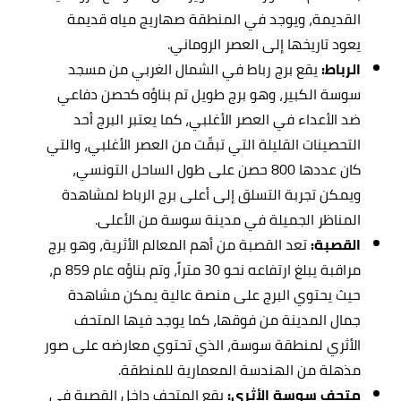
القديمة، ويوجد في المنطقة صهاريج مياه قديمة
يعود تاريخها إلى العصر الروماني.
الرباط:
يقع برج رباط في الشمال الغربي من مسجد
سوسة الكبير، وهو برج طويل تم بناؤه كحصن دفاعي
ضد الأعداء في العصر الأغلبي، كما يعتبر البرج أحد
التحصينات القليلة التي تبقّت من العصر الأغلبي، والتي
كان عددها 800 حصن على طول الساحل التونسي،
ويمكن تجربة التسلق إلى أعلى برج الرباط لمشاهدة
المناظر الجميلة في مدينة سوسة من الأعلى.
القصبة:
تعد القصبة من أهم المعالم الأثرية، وهو برج
مراقبة يبلغ ارتفاعه نحو 30 متراً، وتم بناؤه عام 859 م،
حيث يحتوي البرج على منصة عالية يمكن مشاهدة
جمال المدينة من فوقها، كما يوجد فيها المتحف
الأثري لمنطقة سوسة، الذي تحتوي معارضه على صور
مذهلة من الهندسة المعمارية للمنطقة.
متحف سوسة الأثري:
يقع المتحف داخل القصبة في