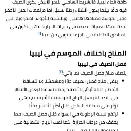
كافة أنحاء ليبيا، فالشريط الساحلي للبحر الأبيض يكون الصيف
فيه جافًا بينما يكون الشتاء رطبًا نسبيًا، أما مرتفعات الجبل الأخضر
وجبل نفوسة فمناخها هضبي، وبالنسبة للأجواء الصحراوية التي
تحدث فيها تغييرات عديدة في درجات الحرارة؛ فهي تكون في
[١]
المناطق الداخلية في الجزء الجنوبي من ليبيا.
المناخ باختلاف الموسم في ليبيا
فصل الصيف في ليبيا
[٢]
يتصف مناخ فصل الصيف بما يأتي:
يبقى مناخ فصل الصيف حارًا ومشمسًا، ولا تتساقط
الأمطار خلاله أبدًا، إلا أنه قد يحدث تساقط لبعض الأمطار
في الصحراء بفعل الرياح الموسمية الأفريقية، فهي
تؤثر على منطقة الساحل خلال أكثر الأشهر دفئًا.
ترتفع نسبة الرطوبة في الهواء خلال فصل الصيف؛ مما
يخفف من درجات الحرارة، كما تهب الرياح الشمالية على
المرتفعات العالية في ليبيا.