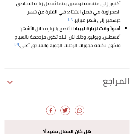
أكتوبر إلى منتصف نوفمبر، بينما يُفضل زيارة المناطق
الصحراوية في فصل الشتاء؛ في الفترة من شهر
[١٢]
ديسمبر إلى شهر فبراير.
أسوأ وقت لزيارة ليبيا:
لا يُنصح بالزيارة خلال الأشهر؛
أغسطس، ويوليو، وذلك لأن البلد تكون مزدحمة بالسياح،
[٥]
وتكون تكلفة حجوزات الرحلات الجوية والفنادق أغلى.
المراجع
,
worldbank
,
"Current ClimateClimatology"
↑
Retrieved 28/11/2021. Edited.
,
climatestotravel
, Retrieved
"Climate - Libya"
↑
28/11/2021. Edited.
هل كان المقال مفيداً؟