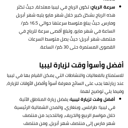
سرعة الرياح:
تكون الرياح في ليبيا معتدلة، حيثُ تكثر
هذه الرياح بشكل كبير خلال شهر مايو يليه شهر أبريل
ومارس، حيثُ يبلغ متوسط ​​سرعتها حوالي 16.5 كم/
الساعة في شهر مايو، وتبلغ أقصى سرعة للرياح في
منتصف شهر أبريل؛ حيثُ يصل متوسط ​​السرعات
القصوى المستمرة حتى 30 كم/ الساعة.
أفضل وأسوأ وقت لزيارة ليبيا
للاستمتاع بالفعاليات والنشاطات التي يمكن القيام بها في ليبيا
عند زيارتها يجب على السائح معرفة أسوأ وأفضل الأوقات للزيارة،
وفيما يلي توضيح لهما:
أفضل وقت لزيارة ليبيا:
يفضل
زيارة المناطق الآتية
في ليبيا؛ طرابلس، وبنغازي، والمدن الشمالية الرئيسية
خلال مواسم الربيع والخريف، وبالتحديد من منتصف
شهر مارس إلى منتصف شهر أبريل، ومن منتصف